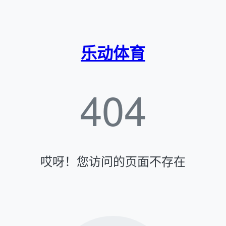
乐动体育
404
哎呀！您访问的页面不存在