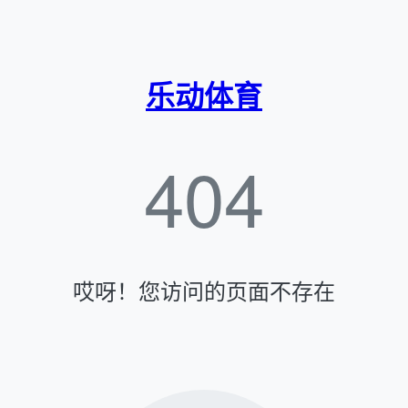
乐动体育
404
哎呀！您访问的页面不存在