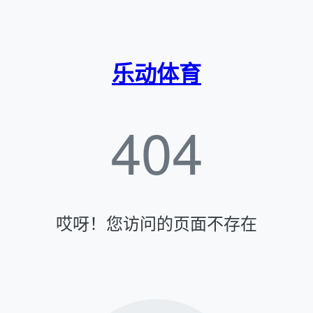
乐动体育
404
哎呀！您访问的页面不存在