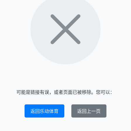
可能是链接有误，或者页面已被移除。您可以：
返回乐动体育
返回上一页