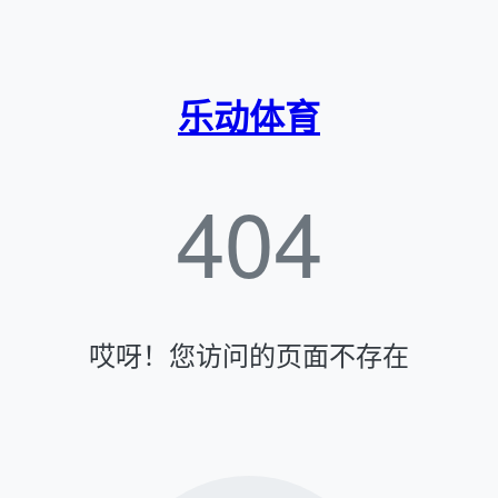
乐动体育
404
哎呀！您访问的页面不存在