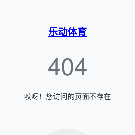
乐动体育
404
哎呀！您访问的页面不存在